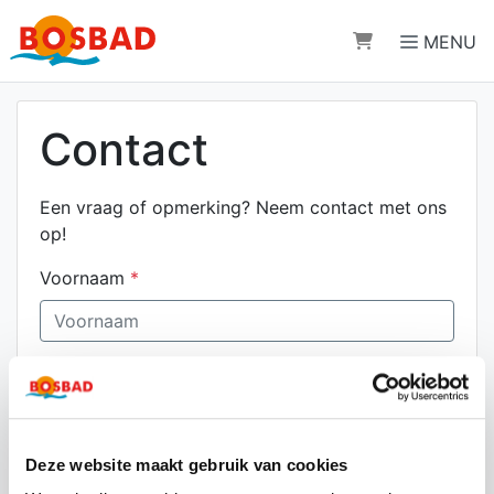
Direct naar de inhoud van de pagina
MENU
Contact
Een vraag of opmerking? Neem contact met ons
op!
Voornaam
*
Achternaam
*
Deze website maakt gebruik van cookies
E-mailadres
*