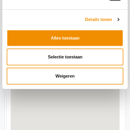
Important
Mijn bericht versturen
Details tonen
Deze site is beveiligd door reCAPTCHA en het
Privacybeleid
en de
Servicevoorwaarden
van Google zijn van toepassing.
Bosbad Emmeloord
Alles toestaan
Boslaan 32
8302 AB Emmeloord
Selectie toestaan
Weigeren