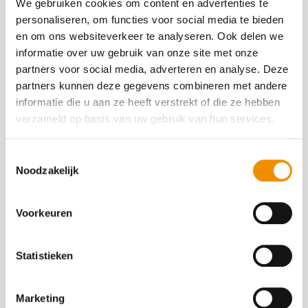
We gebruiken cookies om content en advertenties te
personaliseren, om functies voor social media te bieden
en om ons websiteverkeer te analyseren. Ook delen we
Telefoonnummer
*
informatie over uw gebruik van onze site met onze
partners voor social media, adverteren en analyse. Deze
partners kunnen deze gegevens combineren met andere
Onderwerp van je bericht
*
informatie die u aan ze heeft verstrekt of die ze hebben
verzameld op basis van uw gebruik van hun services.
Toestemmingsselectie
Bericht
*
Noodzakelijk
Voorkeuren
Statistieken
Marketing