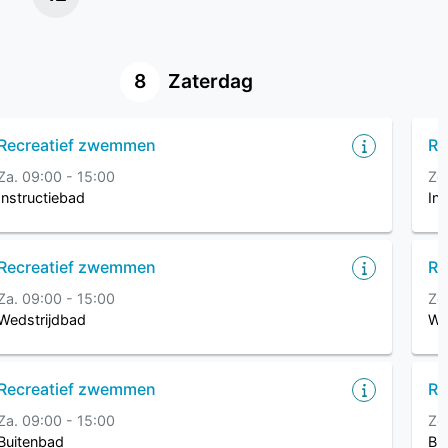
8
Zaterdag
Recreatief zwemmen
Re
Za. 09:00 - 15:00
Zo
Instructiebad
Ins
Recreatief zwemmen
Re
Za. 09:00 - 15:00
Zo
Wedstrijdbad
We
Recreatief zwemmen
Re
Za. 09:00 - 15:00
Zo
Buitenbad
Bu