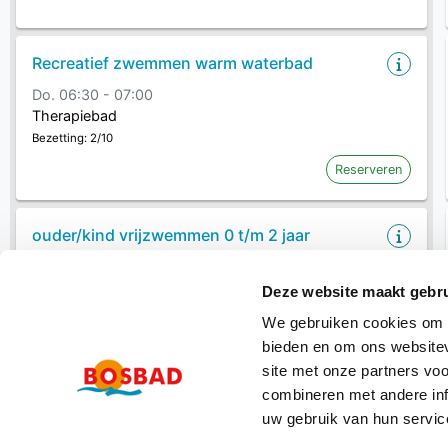
Recreatief zwemmen warm waterbad
Do. 06:30 - 07:00
Therapiebad
Bezetting: 2/10
Reserveren
ouder/kind vrijzwemmen 0 t/m 2 jaar
Do. 07:00 - 08:00
Therapiebad
Deze website maakt gebru
Bezetting: 8/20
We gebruiken cookies om c
Reserveren
bieden en om ons websitev
site met onze partners vo
Meer tonen
combineren met andere inf
uw gebruik van hun servic