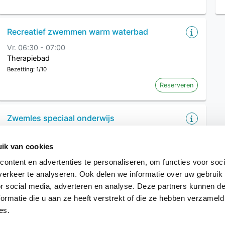
Recreatief zwemmen warm waterbad
Vr. 06:30 - 07:00
Therapiebad
Bezetting: 1/10
Reserveren
Zwemles speciaal onderwijs
Vr. 07:00 - 08:00
Wedstrijdbad
ik van cookies
ontent en advertenties te personaliseren, om functies voor soci
Meer tonen
erkeer te analyseren. Ook delen we informatie over uw gebruik
or social media, adverteren en analyse. Deze partners kunnen 
ormatie die u aan ze heeft verstrekt of die ze hebben verzameld
es.