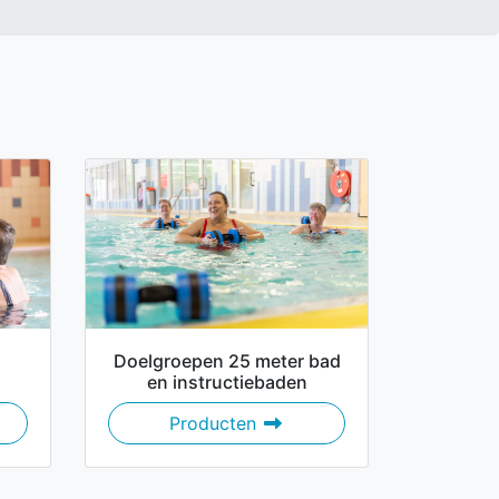
Doelgroepen 25 meter bad
en instructiebaden
aterbad
Doelgroepen 25 meter bad e
Producten